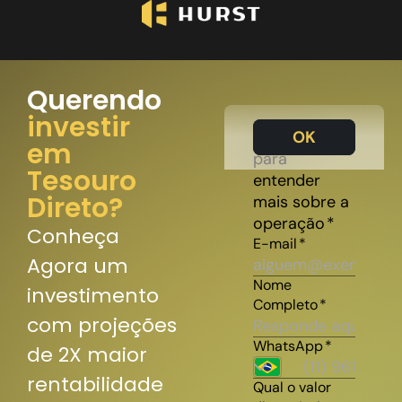
Querendo
investir
em
Tesouro
Direto?
Conheça
Agora um
investimento
com projeções
de 2X maior
rentabilidade