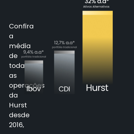
Confira
a
média
de
todas
as
operações
da
Hurst
desde
2016,